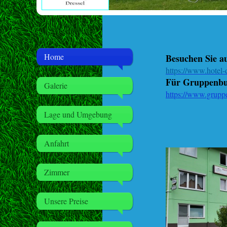
Home
Besuchen Sie a
https://www.hotel-d
Für Gruppenbu
Galerie
https://www.gruppe
Lage und Umgebung
Anfahrt
Zimmer
Unsere Preise