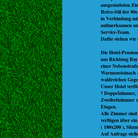
ausgestatteten Z
Retro-Stil der 80
in Verbindung mi
aufmerksamen un
Service-Team.
Dafür stehen wir
Die Hotel-Pension
aus Richtung Ba
einer Nebenstraße
Warmensteinach a
waldreichen Gege
Unser Hotel verf
Doppelzimmer, 1
7
Zweibettzimmer un
Etagen.
Alle Zimmer sind
verfügen über ein
( 180x200 ), Sitz
Auf Anfrage stell