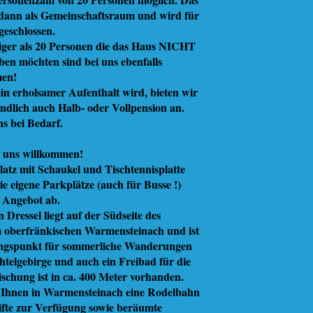
 dann als Gemeinschaftsraum und wird für
 geschlossen.
ger als 20 Personen die das Haus NICHT
aben möchten sind bei uns ebenfalls
men!
 ein erholsamer Aufenthalt wird, bieten wir
ändlich auch Halb- oder Vollpension an.
ns bei Bedarf.
i uns willkommen!
platz mit Schaukel und Tischtennisplatte
e eigene Parkplätze (auch für Busse !)
 Angebot ab.
 Dressel liegt auf der Südseite des
im oberfränkischen Warmensteinach und ist
angspunkt für sommerliche Wanderungen
telgebirge und auch ein Freibad für die
schung ist in ca. 400 Meter vorhanden.
 Ihnen in Warmensteinach eine Rodelbahn
ifte zur Verfügung sowie beräumte