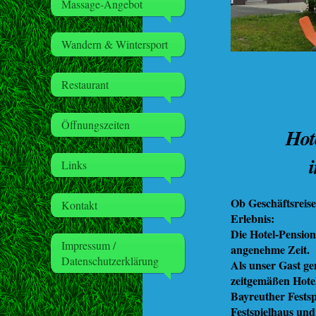
Massage-Angebot
Wandern & Wintersport
Restaurant
Öffnungszeiten
Hot
Links
Ob Geschäftsreis
Kontakt
Erlebnis:
Die Hotel-Pension 
Impressum /
angenehme Zeit.
Datenschutzerklärung
Als unser Gast ge
zeitgemäßen Hotel
Bayreuther Festsp
Festspielhaus und 