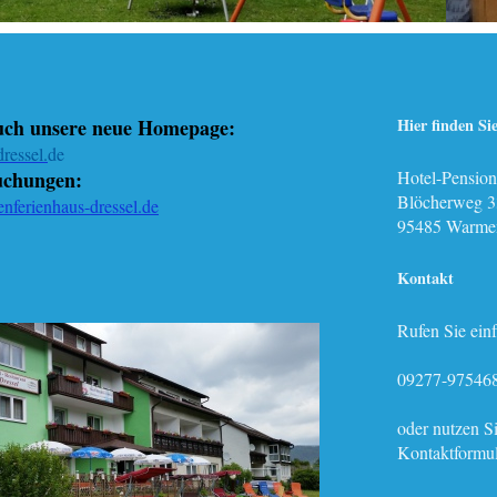
uch unsere neue Homepage:
Hier finden Si
ressel.
de
chungen:
Hotel-Pension
Blöcherweg 
nferienhaus-dressel.de
95485
Warmen
Kontakt
Rufen Sie ein
09277-97546
oder nutzen S
Kontaktformul