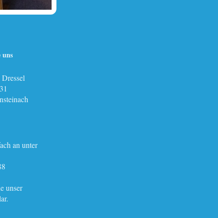
e uns
 Dressel
331
steinach
fach an unter
88
ie unser
ar.