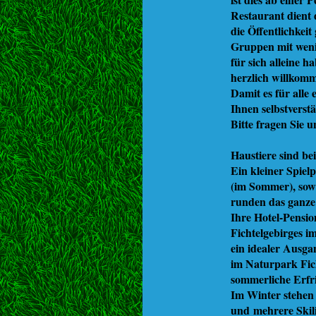
Restaurant dient
die Öffentlichkeit
Gruppen mit weni
für sich alleine h
herzlich willkom
Damit es für alle
Ihnen selbstverst
Bitte fragen Sie u
Haustiere sind be
Ein kleiner Spiel
(im Sommer), sowi
runden das ganze
Ihre Hotel-Pension
Fichtelgebirges 
ein idealer Ausg
im Naturpark Fich
sommerliche Erfri
Im Winter stehen
und mehrere Skil