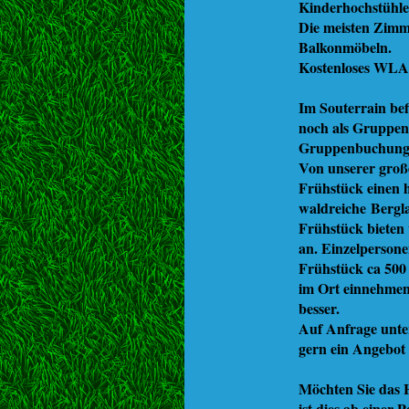
Kinderhochstühle
Die meisten Zimm
Balkonmöbeln.
Kostenloses WLAN
Im Souterrain bef
noch als Gruppe
Gruppenbuchunge
Von unserer groß
Frühstück einen h
waldreiche Bergla
Frühstück bieten
an. Einzelperson
Frühstück ca 500 
im Ort einnehmen.
besser.
Auf Anfrage unte
gern ein Angebot 
Möchten Sie das H
ist dies ab einer